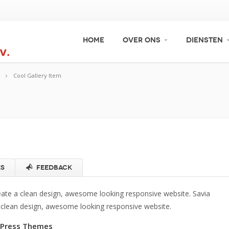
HOME
OVER ONS
DIENSTEN
Cool Gallery Item
es
Feedback
eate a clean design, awesome looking responsive website. Savia
 clean design, awesome looking responsive website.
dPress Themes