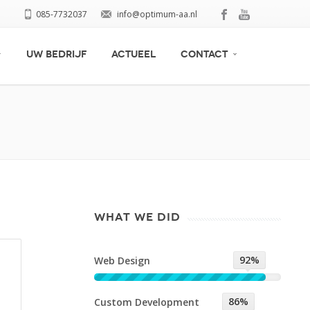
085-7732037
info@optimum-aa.nl
UW BEDRIJF
ACTUEEL
CONTACT
WHAT WE DID
92%
Web Design
86%
Custom Development