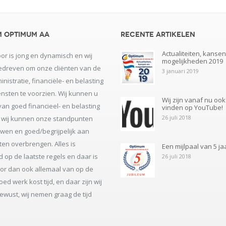
 Optimum AA
Recente artikelen
Actualiteiten, kanse
or is jong en dynamisch en wij
mogelijkheden 2019
dreven om onze cliënten van de
3 januari 2019
nistratie, financiële- en belasting
ensten te voorzien. Wij kunnen u
Wij zijn vanaf nu ook
van goed financieel- en belasting
vinden op YouTube!
26 juli 2018
 wij kunnen onze standpunten
en en goed/begrijpelijk aan
ten overbrengen. Alles is
Een mijlpaal van 5 ja
 op de laatste regels en daar is
26 juli 2018
or dan ook allemaal van op de
ed werk kost tijd, en daar zijn wij
ewust, wij nemen graag de tijd