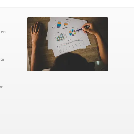
n en
 te
ar!